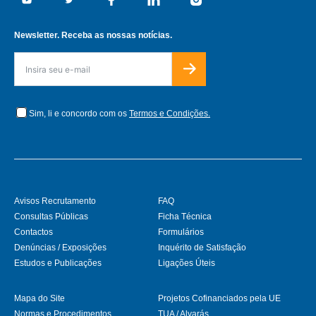
Youtube
Twitter
Facebook
Linkedin
Instagram
Newsletter. Receba as nossas notícias.
Sim, li e concordo com os
Termos e Condições.
Avisos Recrutamento
FAQ
Consultas Públicas
Ficha Técnica
Contactos
Formulários
Denúncias / Exposições
Inquérito de Satisfação
Estudos e Publicações
Ligações Úteis
Mapa do Site
Projetos Cofinanciados pela UE
Normas e Procedimentos
TUA / Alvarás