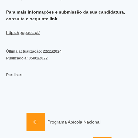
Para mais informações e submissão da sua candidatura,
consulte o seguinte link
:
https://pepacc.pt/
Última actualização:
22/11/2024
Publicado a:
05/01/2022
Partilhar:
Programa Apícola Nacional