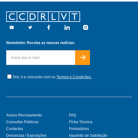
Footer
Youtube
Twitter
Facebook
Linkedin
Instagram
Newsletter. Receba as nossas notícias.
Sim, li e concordo com os
Termos e Condições.
Avisos Recrutamento
FAQ
Consultas Públicas
Ficha Técnica
Contactos
Formulários
Denúncias / Exposições
Inquérito de Satisfação