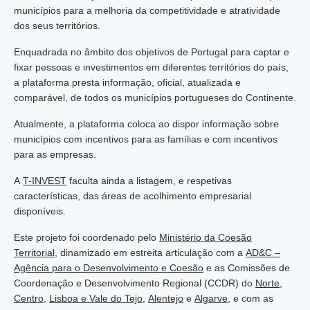
municípios para a melhoria da competitividade e atratividade
dos seus territórios.
Enquadrada no âmbito dos objetivos de Portugal para captar e
fixar pessoas e investimentos em diferentes territórios do país,
a plataforma presta informação, oficial, atualizada e
comparável, de todos os municípios portugueses do Continente.
Atualmente, a plataforma coloca ao dispor informação sobre
municípios com incentivos para as famílias e com incentivos
para as empresas.
A
T-INVEST
faculta ainda a listagem, e respetivas
características, das áreas de acolhimento empresarial
disponíveis.
Este projeto foi coordenado pelo
Ministério da Coesão
Territorial
, dinamizado em estreita articulação com a
AD&C –
Agência para o Desenvolvimento e Coesão
e as Comissões de
Coordenação e Desenvolvimento Regional (CCDR) do
Norte
,
Centro
,
Lisboa e Vale do Tejo
,
Alentejo
e
Algarve
, e com as