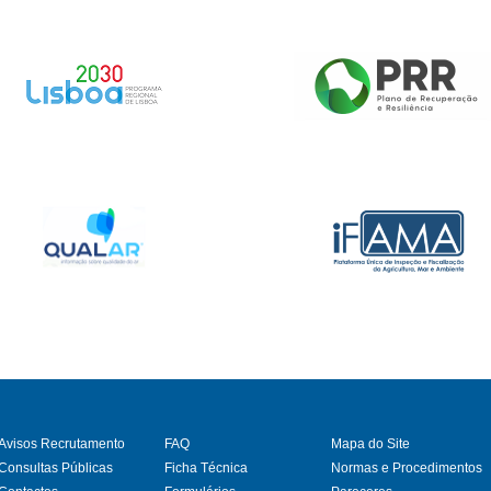
Avisos Recrutamento
FAQ
Mapa do Site
Consultas Públicas
Ficha Técnica
Normas e Procedimentos