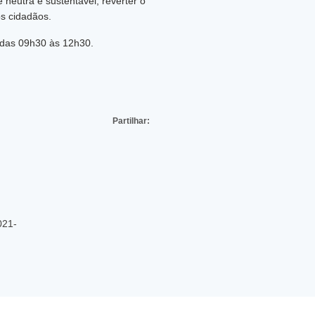
 neutra e sustentável, reverter o
os cidadãos.
 das 09h30 às 12h30.
Partilhar:
021-