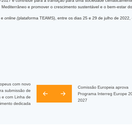
-2027 é contribuir para a transição para uma sociedade climaticamente
o Mediterrâneo e promover o crescimento sustentável e o bem-estar d
a e
online (
plataforma TEAMS), entre os dias 25 e 29 de julho de 2022,
opeus com novo
Comissão Europeia aprova
ra submissão de
Programa Interreg Europe 2
s e com Linha de
2027
imento dedicada