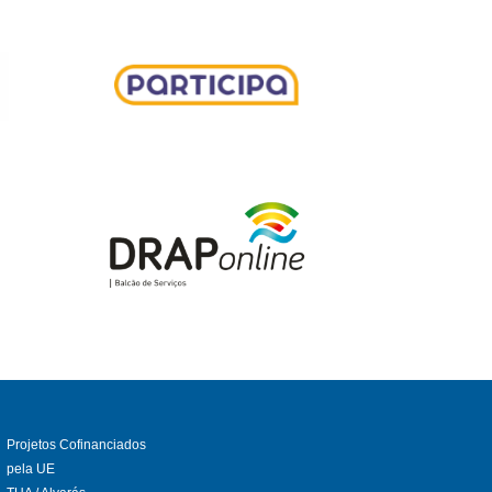
Projetos Cofinanciados
pela UE