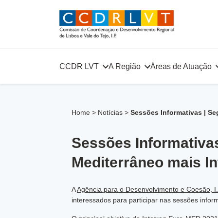
Skip
to
content
CCDR LVT
A Região
Áreas de Atuação
Home
>
Notícias
>
Sessões Informativas | Se
Sessões Informativa
Mediterrâneo mais In
A
Agência para o Desenvolvimento e Coesão, I.
interessados para participar nas sessões infor