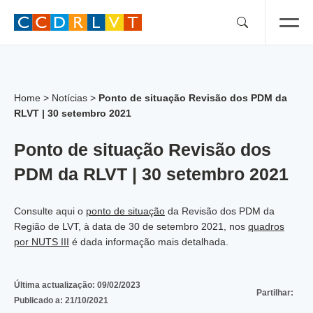
Skip
to
content
Home
>
Notícias
>
Ponto de situação Revisão dos PDM da
RLVT | 30 setembro 2021
Ponto de situação Revisão dos
PDM da RLVT | 30 setembro 2021
Consulte aqui o
ponto de situação
da Revisão dos PDM da
Região de LVT
,
à data de 30 de setembro 2021, nos
quadros
por NUTS III
é dada informação mais detalhada.
Última actualização:
09/02/2023
Partilhar:
Publicado a:
21/10/2021