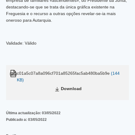
empresa de familiares «ascendentes», do Presidente da Junta,
destacando-se que se trata da única gráfica existente na
Freguesia e o recurso a outras opções revelar-se-ia mais
oneroso para Autarquia.
Validade: Válido
c01a5c07a8a096cf701a85265fac5ab480ba5b9e
(144
KB)
Download
Última actualização:
03/05/2022
Publicado a:
03/05/2022