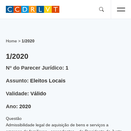
Skip
to
content
Home
>
1/2020
1/2020
N° do Parecer Jurídico:
1
Assunto:
Eleitos Locais
Validade:
Válido
Ano:
2020
Questão
Admissibilidade legal de aquisição de bens e serviços a