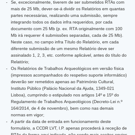
Se, excecionalmente, tiverem de ser submetidos RTAs com
mais de 25 Mb, dever-se-á dividir os Relatórios em quantas
partes necessárias, realizando uma submissão, sempre
integrando todos os dados infra requeridos, por cada
documento com 25 Mb (p. ex. RTA originalmente com 100
Mb irá requerer 4 submissões separadas, cada de 25 Mb).
Neste caso, no campo infra Título do Relatório, em cada
diferente submissão de um mesmo Relatório deve ser
assinalado 1, 2, 3, etc. conforme aplicável, antes do título do
Relatório;
Os Relatórios de Trabalhos Arqueológicos em versão física
(impressos acompanhados do respetivo suporte informático)
deverão ser remetidos apenas ao Património Cultural,
Instituto Público (Palácio Nacional da Ajuda, 1349-021
Lisboa), cumprindo o estipulado nos artigos 14º e 15º do
Regulamento de Trabalhos Arqueológicos (Decreto-Lei n.º
164/2014, de 4 de novembro), bem como nas demais
normas em vigor;
A partir da data de entrada em funcionamento deste
formulário, a CCDR LVT, I.P. apenas procederá à receção de
RTAs da forma aqui indicada, não sendo mais aceites envios