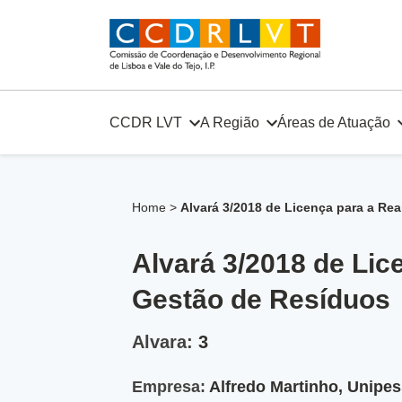
Skip
to
content
CCDR LVT
A Região
Áreas de Atuação
Home
>
Alvará 3/2018 de Licença para a Re
Alvará 3/2018 de Lic
Gestão de Resíduos
Alvara:
3
Empresa:
Alfredo Martinho, Unipes