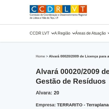
Skip
to
content
CCDR LVT
A Região
Áreas de Atuação
Home
>
Alvará 00020/2009 de Licença para
Alvará 00020/2009 d
Gestão de Resíduos
Alvara:
20
Empresa:
TERRARITO - Terraplana