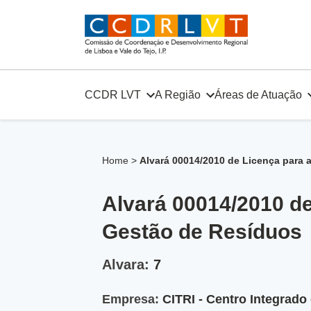
Skip
to
content
CCDR LVT
A Região
Áreas de Atuação
Home
>
Alvará 00014/2010 de Licença para
Alvará 00014/2010 d
Gestão de Resíduos
Alvara:
7
Empresa:
CITRI - Centro Integrado