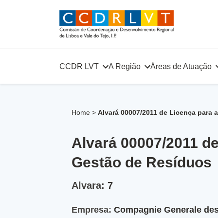
Skip
to
content
CCDR LVT
A Região
Áreas de Atuação
Home
>
Alvará 00007/2011 de Licença para 
Alvará 00007/2011 d
Gestão de Resíduos
Alvara:
7
Empresa:
Compagnie Generale des